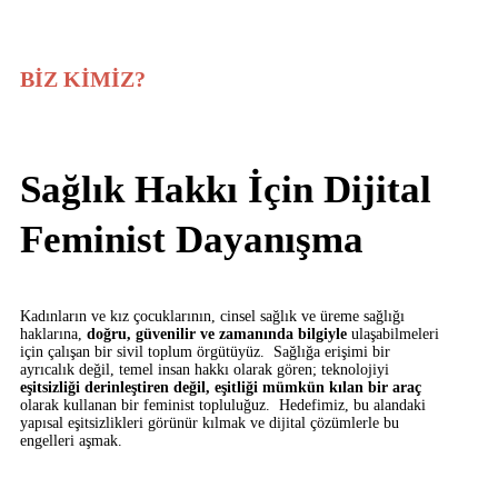
BİZ KİMİZ?
Sağlık Hakkı İçin Dijital
Feminist Dayanışma
Kadınların ve kız çocuklarının, cinsel sağlık ve üreme sağlığı
haklarına,
doğru, güvenilir ve zamanında bilgiyle
ulaşabilmeleri
için çalışan bir sivil toplum örgütüyüz. Sağlığa erişimi bir
ayrıcalık değil, temel insan hakkı olarak gören; teknolojiyi
eşitsizliği derinleştiren değil, eşitliği mümkün kılan bir araç
olarak kullanan bir feminist topluluğuz. Hedefimiz, bu alandaki
yapısal eşitsizlikleri görünür kılmak ve dijital çözümlerle bu
engelleri aşmak.